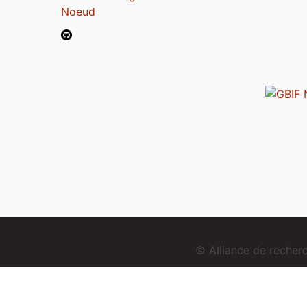
Noeud
© Alliance de reche