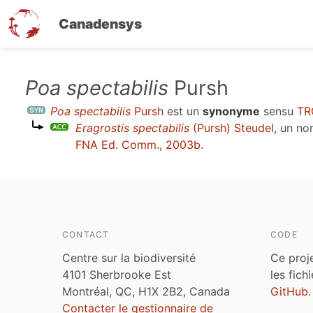
Canadensys
Aller
Poa spectabilis
Pursh
au
Poa spectabilis
Pursh
est un
synonyme
sensu
TR
contenu
Eragrostis spectabilis
(Pursh) Steudel
, un n
principal
FNA Ed. Comm., 2003b
.
CONTACT
CODE
Centre sur la biodiversité
Ce proj
4101 Sherbrooke Est
les fich
Montréal, QC, H1X 2B2, Canada
GitHub
.
Contacter le gestionnaire de