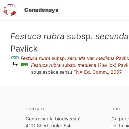
Canadensys
Aller
Festuca rubra
subsp.
secunda
au
Pavlick
contenu
principal
Festuca rubra
subsp.
secunda
var.
mediana
Pavli
Festuca rubra
subsp.
mediana
(Pavlick) Pavl
sous espèce sensu
FNA Ed. Comm., 2007
.
CONTACT
CODE
Centre sur la biodiversité
Ce proj
4101 Sherbrooke Est
les fich