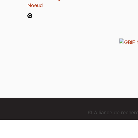
Noeud
© Alliance de reche