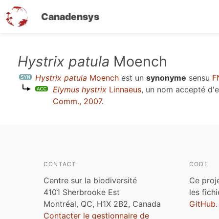
Canadensys
Aller
Hystrix patula
Moench
au
Hystrix patula
Moench
est un
synonyme
sensu
F
contenu
Elymus hystrix
Linnaeus
, un nom accepté d'
principal
Comm., 2007
.
CONTACT
CODE
Centre sur la biodiversité
Ce proj
4101 Sherbrooke Est
les fich
Montréal, QC, H1X 2B2, Canada
GitHub
.
Contacter le gestionnaire de