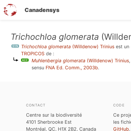
Canadensys
Aller
Trichochloa glomerata
(Willde
au
Trichochloa glomerata
(Willdenow) Trinius
est un
contenu
TROPICOS
de :
principal
Muhlenbergia glomerata
(Willdenow) Trinius
sensu
FNA Ed. Comm., 2003b
.
CONTACT
CODE
Centre sur la biodiversité
Ce proj
4101 Sherbrooke Est
les fich
Montréal, QC, H1X 2B2, Canada
GitHub
.