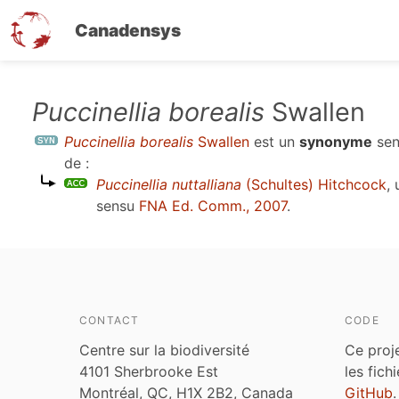
Canadensys
Aller
Puccinellia borealis
Swallen
au
Puccinellia borealis
Swallen
est un
synonyme
se
contenu
de :
principal
Puccinellia nuttalliana
(Schultes) Hitchcock
,
sensu
FNA Ed. Comm., 2007
.
CONTACT
CODE
Centre sur la biodiversité
Ce proj
4101 Sherbrooke Est
les fich
Montréal, QC, H1X 2B2, Canada
GitHub
.