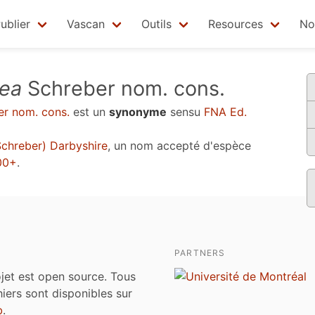
ublier
Vascan
Outils
Resources
No
cea
Schreber nom. cons.
r nom. cons.
est un
synonyme
sensu
FNA Ed.
chreber) Darbyshire
, un nom accepté d'espèce
000+
.
PARTNERS
jet est open source. Tous
chiers sont disponibles sur
b
.