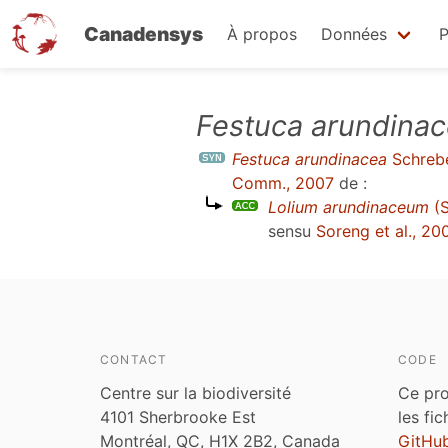
Canadensys
À propos
Données
P
Aller
Festuca arundina
au
Festuca arundinacea
Schrebe
contenu
Comm., 2007
de :
principal
Lolium arundinaceum
(S
sensu
Soreng et al., 2
CONTACT
CODE
Centre sur la biodiversité
Ce pro
4101 Sherbrooke Est
les fi
Montréal, QC, H1X 2B2, Canada
GitHu