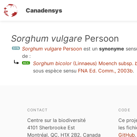
Canadensys
Aller
Sorghum vulgare
Persoon
au
Sorghum vulgare
Persoon
est un
synonyme
sen
contenu
de :
principal
Sorghum bicolor
(Linnaeus) Moench subsp.
sous espèce sensu
FNA Ed. Comm., 2003b
.
CONTACT
CODE
Centre sur la biodiversité
Ce proj
4101 Sherbrooke Est
les fich
Montréal, QC, H1X 2B2, Canada
GitHub
.