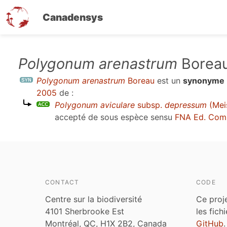
Canadensys
Aller
Polygonum arenastrum
Borea
au
Polygonum arenastrum
Boreau
est un
synonyme
contenu
2005
de :
principal
Polygonum aviculare
subsp.
depressum
(Meis
accepté de sous espèce sensu
FNA Ed. Com
CONTACT
CODE
Centre sur la biodiversité
Ce proj
4101 Sherbrooke Est
les fich
Montréal, QC, H1X 2B2, Canada
GitHub
.