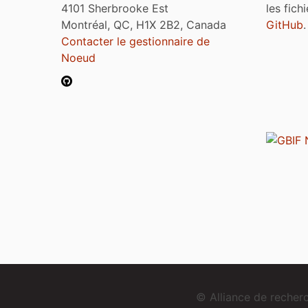
4101 Sherbrooke Est
les fich
Montréal, QC, H1X 2B2, Canada
GitHub
.
Contacter le gestionnaire de
Noeud
© Alliance de reche