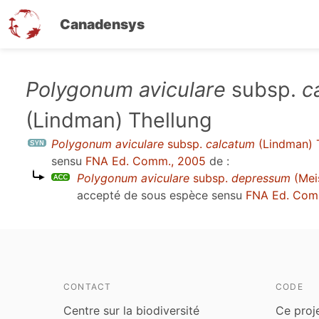
Canadensys
Aller
Polygonum aviculare
subsp.
c
au
(Lindman) Thellung
contenu
principal
Polygonum aviculare
subsp.
calcatum
(Lindman) 
sensu
FNA Ed. Comm., 2005
de :
Polygonum aviculare
subsp.
depressum
(Meis
accepté de sous espèce sensu
FNA Ed. Com
CONTACT
CODE
Centre sur la biodiversité
Ce proj