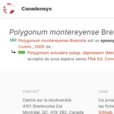
Canadensys
Aller
Polygonum montereyense
Bre
au
Polygonum montereyense
Brenckle
est un
synon
contenu
Comm., 2005
de :
principal
Polygonum aviculare
subsp.
depressum
(Meis
accepté de sous espèce sensu
FNA Ed. Com
CONTACT
CODE
Centre sur la biodiversité
Ce proj
4101 Sherbrooke Est
les fich
Montréal, QC, H1X 2B2, Canada
GitHub
.