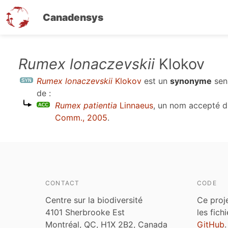
Canadensys
Aller
Rumex lonaczevskii
Klokov
au
Rumex lonaczevskii
Klokov
est un
synonyme
sen
contenu
de :
principal
Rumex patientia
Linnaeus
, un nom accepté 
Comm., 2005
.
CONTACT
CODE
Centre sur la biodiversité
Ce proj
4101 Sherbrooke Est
les fich
Montréal, QC, H1X 2B2, Canada
GitHub
.