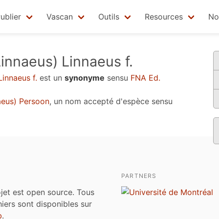
ublier
Vascan
Outils
Resources
No
innaeus) Linnaeus f.
innaeus f.
est un
synonyme
sensu
FNA Ed.
aeus) Persoon
, un nom accepté d'espèce sensu
PARTNERS
jet est open source. Tous
chiers sont disponibles sur
b
.