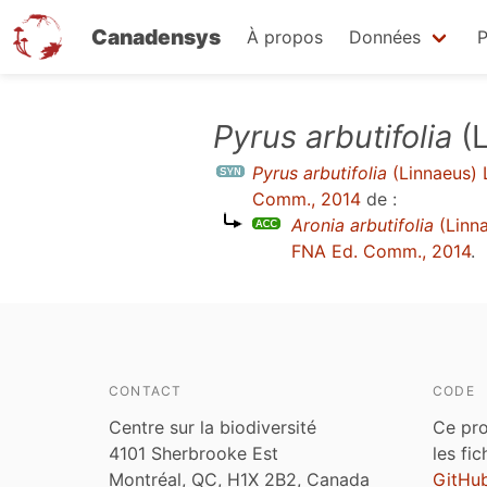
Canadensys
À propos
Données
P
Aller
Pyrus arbutifolia
(L
au
Pyrus arbutifolia
(Linnaeus) L
contenu
Comm., 2014
de :
principal
Aronia arbutifolia
(Linn
FNA Ed. Comm., 2014
.
CONTACT
CODE
Centre sur la biodiversité
Ce pro
4101 Sherbrooke Est
les fi
Montréal, QC, H1X 2B2, Canada
GitHu