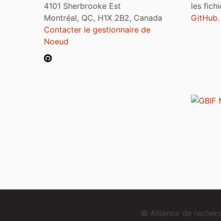
4101 Sherbrooke Est
les fich
Montréal, QC, H1X 2B2, Canada
GitHub
.
Contacter le gestionnaire de
Noeud
© Alliance de reche