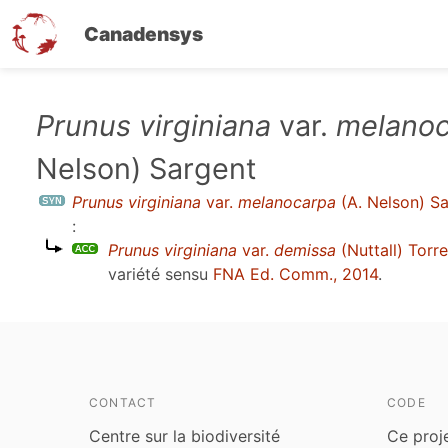
Canadensys
Aller
Prunus virginiana
var.
melanoc
au
Nelson) Sargent
contenu
principal
Prunus virginiana
var.
melanocarpa
(A. Nelson) S
:
Prunus virginiana
var.
demissa
(Nuttall) Torr
variété sensu
FNA Ed. Comm., 2014
.
CONTACT
CODE
Centre sur la biodiversité
Ce proj