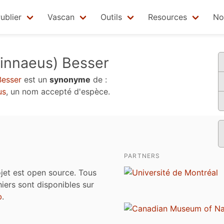
ublier
Vascan
Outils
Resources
No
innaeus) Besser
Besser
est un
synonyme
de :
us
, un nom accepté d'espèce.
PARTNERS
jet est open source. Tous
chiers sont disponibles sur
b
.