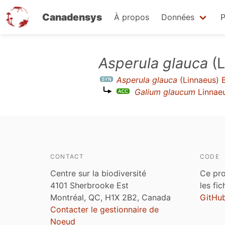
Canadensys
À propos
Données
P
Aller
Asperula glauca
(L
au
Asperula glauca
(Linnaeus) 
contenu
Galium glaucum
Linnae
principal
CONTACT
CODE
Centre sur la biodiversité
Ce pro
4101 Sherbrooke Est
les fi
Montréal, QC, H1X 2B2, Canada
GitHu
Contacter le gestionnaire de
Noeud