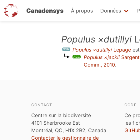
Canadensys
À propos
Données
P
Aller
Populus ×dutillyi
L
au
Populus ×dutillyi
Lepage
est
contenu
Populus ×jackii
Sargent
principal
Comm., 2010
.
CONTACT
CODE
Centre sur la biodiversité
Ce pro
4101 Sherbrooke Est
les fi
Montréal, QC, H1X 2B2, Canada
GitHu
Contacter le gestionnaire de