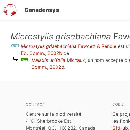
Canadensys
Aller
Microstylis grisebachiana
Fawc
au
Microstylis grisebachiana
Fawcett & Rendle
est u
contenu
Ed. Comm., 2002b
de :
principal
Malaxis unifolia
Michaux
, un nom accepté d
Comm., 2002b
.
CONTACT
CODE
Centre sur la biodiversité
Ce proj
4101 Sherbrooke Est
les fich
Montréal, QC, H1X 2B2, Canada
GitHub
.