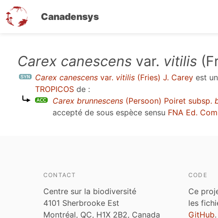
Canadensys
Aller
Carex canescens
var.
vitilis
(Fr
au
Carex canescens
var.
vitilis
(Fries) J. Carey
est u
contenu
TROPICOS
de :
principal
Carex brunnescens
(Persoon) Poiret subsp.
accepté de sous espèce sensu
FNA Ed. Com
CONTACT
CODE
Centre sur la biodiversité
Ce proj
4101 Sherbrooke Est
les fich
Montréal, QC, H1X 2B2, Canada
GitHub
.