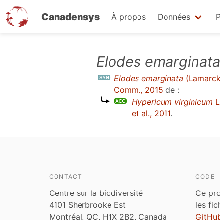
Canadensys
À propos
Données
P
Aller
Elodes emarginata
au
Elodes emarginata
(Lamarck
contenu
Comm., 2015
de :
principal
Hypericum virginicum
L
et al., 2011
.
CONTACT
CODE
Centre sur la biodiversité
Ce pro
4101 Sherbrooke Est
les fi
Montréal, QC, H1X 2B2, Canada
GitHu