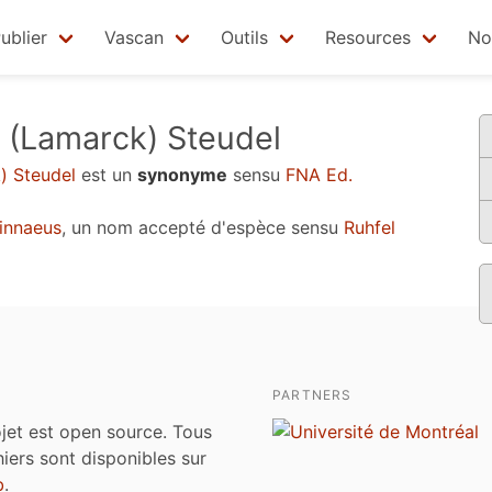
ublier
Vascan
Outils
Resources
No
(Lamarck) Steudel
) Steudel
est un
synonyme
sensu
FNA Ed.
innaeus
, un nom accepté d'espèce sensu
Ruhfel
PARTNERS
jet est open source. Tous
chiers sont disponibles sur
b
.