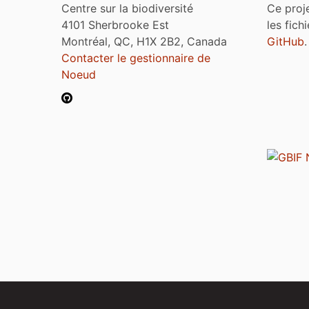
Centre sur la biodiversité
Ce proj
4101 Sherbrooke Est
les fich
Montréal, QC, H1X 2B2, Canada
GitHub
.
Contacter le gestionnaire de
Noeud