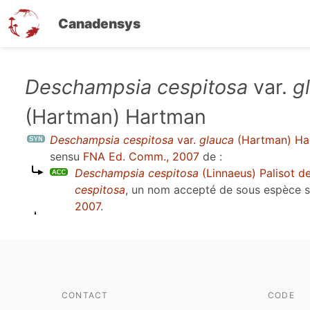
Canadensys
Aller
Deschampsia cespitosa
var.
g
au
(Hartman) Hartman
contenu
principal
Deschampsia cespitosa
var.
glauca
(Hartman) Ha
sensu
FNA Ed. Comm., 2007
de :
Deschampsia cespitosa
(Linnaeus) Palisot d
cespitosa
, un nom accepté de sous espèce 
2007
.
CONTACT
CODE