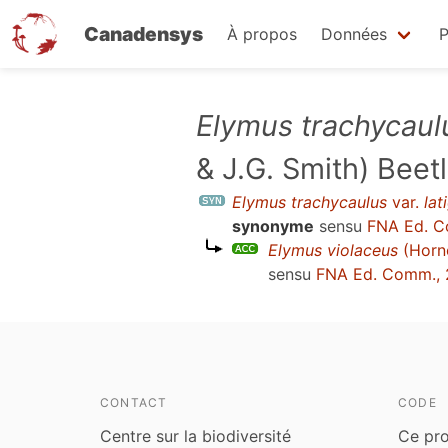
Canadensys
À propos
Données
P
Aller
Elymus trachycaul
au
& J.G. Smith) Beet
contenu
principal
Elymus trachycaulus
var.
lat
synonyme
sensu
FNA Ed. C
Elymus violaceus
(Horn
sensu
FNA Ed. Comm., 
CONTACT
CODE
Centre sur la biodiversité
Ce pro