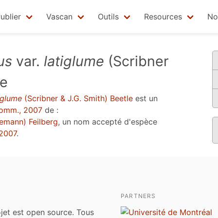
ublier
Vascan
Outils
Resources
No
us
var.
latiglume
(Scribner
le
iglume
(Scribner & J.G. Smith) Beetle
est un
omm., 2007
de :
emann) Feilberg
, un nom accepté d'espèce
2007
.
PARTNERS
jet est open source. Tous