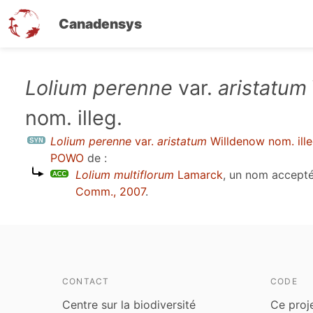
Canadensys
Aller
Lolium perenne
var.
aristatum
au
nom. illeg.
contenu
principal
Lolium perenne
var.
aristatum
Willdenow nom. ille
POWO
de :
Lolium multiflorum
Lamarck
, un nom accept
Comm., 2007
.
CONTACT
CODE
Centre sur la biodiversité
Ce proj