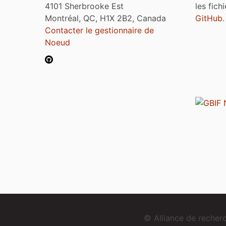
4101 Sherbrooke Est
les fich
Montréal, QC, H1X 2B2, Canada
GitHub
.
Contacter le gestionnaire de
Noeud
© Alliance de reche