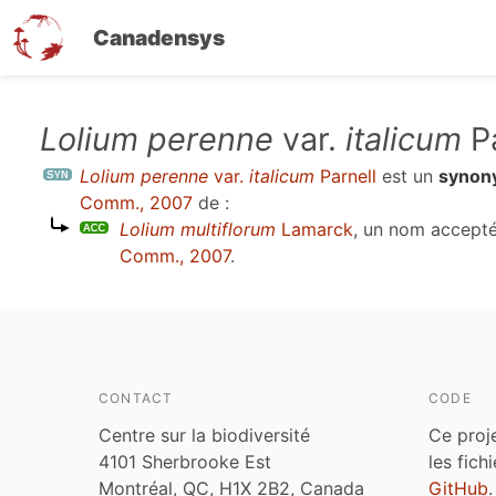
Canadensys
Aller
Lolium perenne
var.
italicum
Pa
au
Lolium perenne
var.
italicum
Parnell
est un
synon
contenu
Comm., 2007
de :
principal
Lolium multiflorum
Lamarck
, un nom accept
Comm., 2007
.
CONTACT
CODE
Centre sur la biodiversité
Ce proj
4101 Sherbrooke Est
les fich
Montréal, QC, H1X 2B2, Canada
GitHub
.