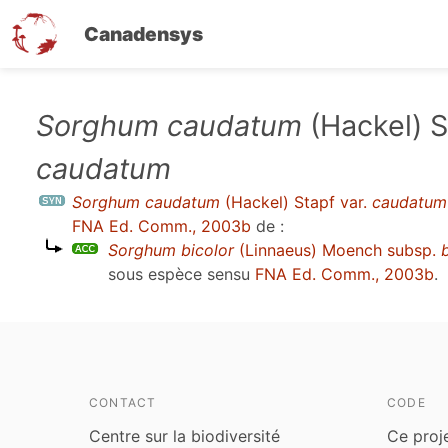
Canadensys
Aller
Sorghum caudatum
(Hackel) S
au
caudatum
contenu
principal
Sorghum caudatum
(Hackel) Stapf var.
caudatum
FNA Ed. Comm., 2003b
de :
Sorghum bicolor
(Linnaeus) Moench subsp.
sous espèce sensu
FNA Ed. Comm., 2003b
.
CONTACT
CODE
Centre sur la biodiversité
Ce proj