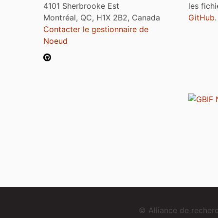
4101 Sherbrooke Est
les fich
Montréal, QC, H1X 2B2, Canada
GitHub
.
Contacter le gestionnaire de
Noeud
© Alliance de reche