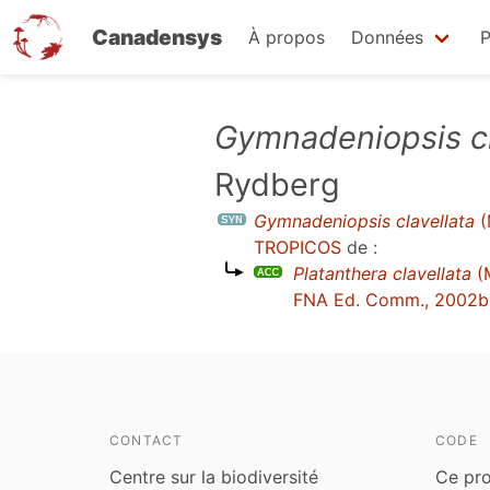
Canadensys
À propos
Données
P
Aller
Gymnadeniopsis cl
au
Rydberg
contenu
principal
Gymnadeniopsis clavellata
(
TROPICOS
de :
Platanthera clavellata
(M
FNA Ed. Comm., 2002b
CONTACT
CODE
Centre sur la biodiversité
Ce pro