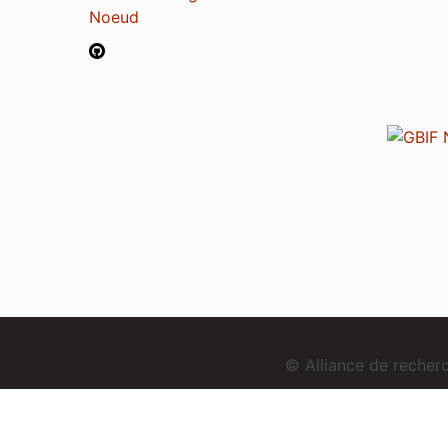
Noeud
© Alliance de reche