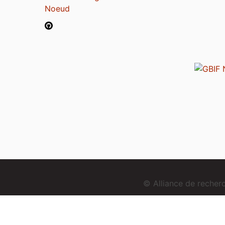
Noeud
© Alliance de reche