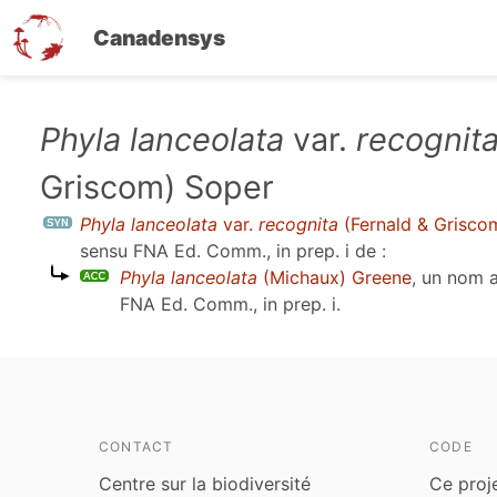
Canadensys
Aller
Phyla lanceolata
var.
recognit
au
Griscom) Soper
contenu
principal
Phyla lanceolata
var.
recognita
(Fernald & Grisco
sensu
FNA Ed. Comm., in prep. i
de :
Phyla lanceolata
(Michaux) Greene
, un nom 
FNA Ed. Comm., in prep. i
.
CONTACT
CODE
Centre sur la biodiversité
Ce proj