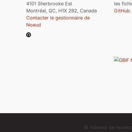
4101 Sherbrooke Est
les fich
Montréal, QC, H1X 2B2, Canada
GitHub
.
Contacter le gestionnaire de
Noeud
© Alliance de reche