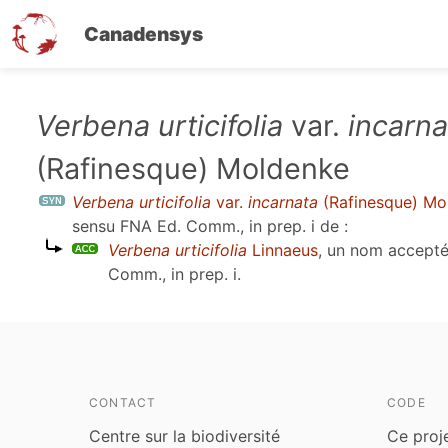
Canadensys
Aller
Verbena urticifolia
var.
incarna
au
(Rafinesque) Moldenke
contenu
principal
Verbena urticifolia
var.
incarnata
(Rafinesque) Mo
sensu
FNA Ed. Comm., in prep. i
de :
Verbena urticifolia
Linnaeus
, un nom accept
Comm., in prep. i
.
CONTACT
CODE
Centre sur la biodiversité
Ce proj