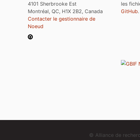
4101 Sherbrooke Est
les fich
Montréal, QC, H1X 2B2, Canada
GitHub
.
Contacter le gestionnaire de
Noeud
© Alliance de reche