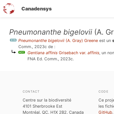
Canadensys
Aller
Pneumonanthe bigelovii
(A. G
au
Pneumonanthe bigelovii
(A. Gray) Greene
est un
contenu
Comm., 2023c
de :
principal
Gentiana affinis
Grisebach var.
affinis
, un no
FNA Ed. Comm., 2023c
.
CONTACT
CODE
Centre sur la biodiversité
Ce proj
4101 Sherbrooke Est
les fich
Montréal, QC, H1X 2B2, Canada
GitHub
.