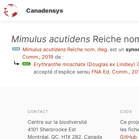
Canadensys
Aller
Mimulus acutidens
Reiche nom.
au
Mimulus acutidens
Reiche nom. illeg.
est un
syno
contenu
Comm., 2019
de :
principal
Erythranthe moschata
(Douglas ex Lindley) 
accepté d'espèce sensu
FNA Ed. Comm., 20
CONTACT
CODE
Centre sur la biodiversité
Ce proj
4101 Sherbrooke Est
les fich
Montréal, QC, H1X 2B2, Canada
GitHub
.