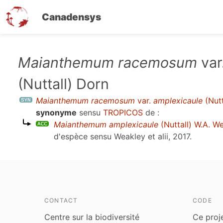
Canadensys
Aller
Maianthemum racemosum
var
au
(Nuttall) Dorn
contenu
principal
Maianthemum racemosum
var.
amplexicaule
(Nutt
synonyme
sensu
TROPICOS
de :
Maianthemum amplexicaule
(Nuttall) W.A. W
d'espèce sensu
Weakley et alii, 2017
.
CONTACT
CODE
Centre sur la biodiversité
Ce proj