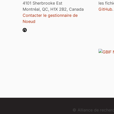
4101 Sherbrooke Est
les fich
Montréal, QC, H1X 2B2, Canada
GitHub
.
Contacter le gestionnaire de
Noeud
© Alliance de reche