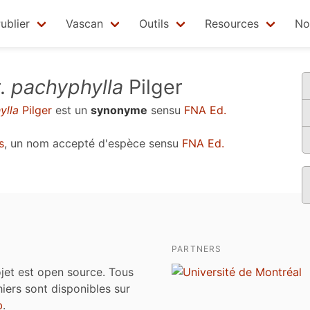
ublier
Vascan
Outils
Resources
No
.
pachyphylla
Pilger
ylla
Pilger
est un
synonyme
sensu
FNA Ed.
s
, un nom accepté d'espèce sensu
FNA Ed.
PARTNERS
jet est open source. Tous
chiers sont disponibles sur
b
.