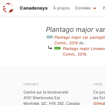
Canadensys
À propos
Données
P
Aller
Plantago major
var
au
Plantago major
var.
pachyph
contenu
Comm., 2019
de :
principal
Plantago major
Linnaeu
Comm., 2019
.
CONTACT
CODE
Centre sur la biodiversité
Ce pro
4101 Sherbrooke Est
les fi
Montréal, QC, H1X 2B2, Canada
GitHu