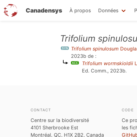
Canadensys
À propos
Données
P
Aller
Trifolium spinulos
au
Trifolium spinulosum
Dougla
contenu
2023b
de :
principal
Trifolium wormskioldii
L
Ed. Comm., 2023b
.
CONTACT
CODE
Centre sur la biodiversité
Ce pro
4101 Sherbrooke Est
les fi
Montréal, QC, H1X 2B2, Canada
GitHu