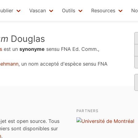
ublier
Vascan
Outils
Resources
No
um
Douglas
s
est un
synonyme
sensu
FNA Ed. Comm.,
ehmann
, un nom accepté d'espèce sensu
FNA
PARTNERS
jet est open source. Tous
chiers sont disponibles sur
b
.