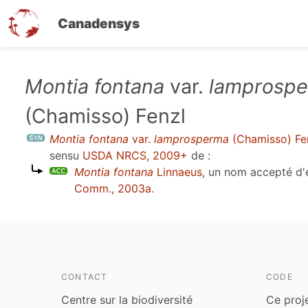
Canadensys
Aller
Montia fontana
var.
lamprosp
au
(Chamisso) Fenzl
contenu
principal
Montia fontana
var.
lamprosperma
(Chamisso) Fe
sensu
USDA NRCS, 2009+
de :
Montia fontana
Linnaeus
, un nom accepté d
Comm., 2003a
.
CONTACT
CODE
Centre sur la biodiversité
Ce proj