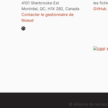
4101 Sherbrooke Est
les fich
Montréal, QC, H1X 2B2, Canada
GitHub
.
Contacter le gestionnaire de
Noeud
© Alliance de reche