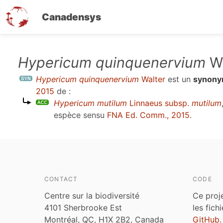
Canadensys
Aller
Hypericum quinquenervium
Wa
au
Hypericum quinquenervium
Walter
est un
synon
contenu
2015
de :
principal
Hypericum mutilum
Linnaeus subsp.
mutilum
espèce sensu
FNA Ed. Comm., 2015
.
CONTACT
CODE
Centre sur la biodiversité
Ce proj
4101 Sherbrooke Est
les fich
Montréal, QC, H1X 2B2, Canada
GitHub
.