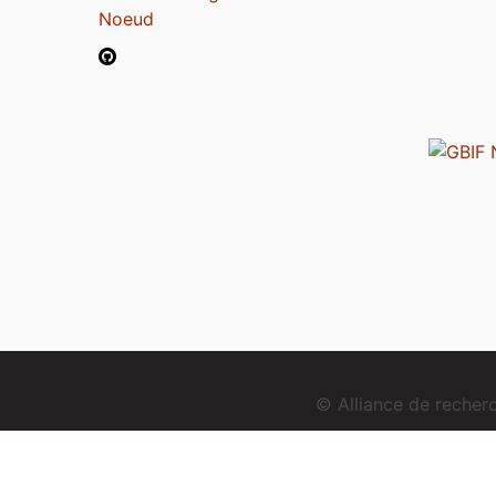
Noeud
© Alliance de reche