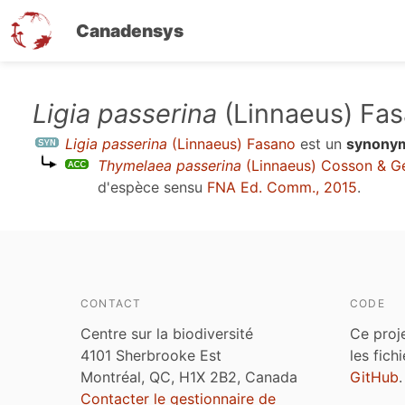
Canadensys
Aller
Ligia passerina
(Linnaeus) Fa
au
Ligia passerina
(Linnaeus) Fasano
est un
synony
contenu
Thymelaea passerina
(Linnaeus) Cosson & G
principal
d'espèce sensu
FNA Ed. Comm., 2015
.
CONTACT
CODE
Centre sur la biodiversité
Ce proj
4101 Sherbrooke Est
les fich
Montréal, QC, H1X 2B2, Canada
GitHub
.
Contacter le gestionnaire de