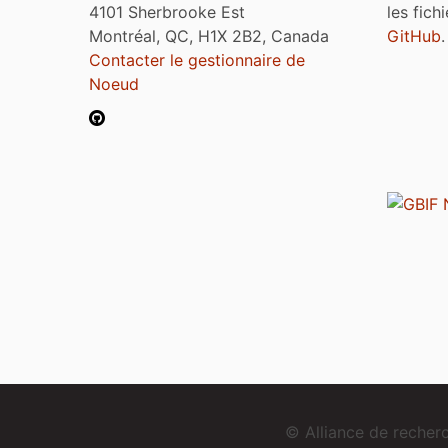
4101 Sherbrooke Est
les fich
Montréal, QC, H1X 2B2, Canada
GitHub
.
Contacter le gestionnaire de
Noeud
© Alliance de reche