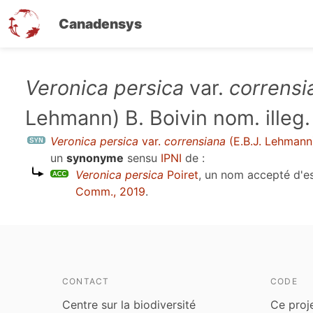
Canadensys
Aller
Veronica persica
var.
corrensi
au
Lehmann) B. Boivin nom. illeg.
contenu
principal
Veronica persica
var.
corrensiana
(E.B.J. Lehmann)
un
synonyme
sensu
IPNI
de :
Veronica persica
Poiret
, un nom accepté d'
Comm., 2019
.
CONTACT
CODE
Centre sur la biodiversité
Ce proj