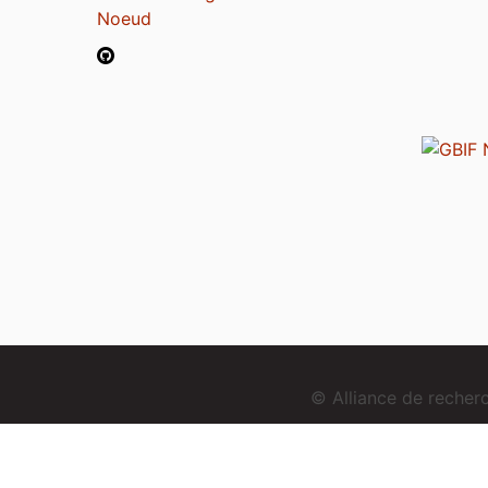
Noeud
© Alliance de reche