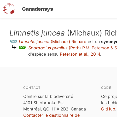
Canadensys
Aller
Limnetis juncea
(Michaux) Ric
au
Limnetis juncea
(Michaux) Richard
est un
synon
contenu
Sporobolus pumilus
(Roth) P.M. Peterson & S
principal
d'espèce sensu
Peterson et al., 2014
.
CONTACT
CODE
Centre sur la biodiversité
Ce proj
4101 Sherbrooke Est
les fich
Montréal, QC, H1X 2B2, Canada
GitHub
.
Contacter le gestionnaire de