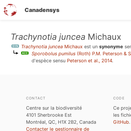
Canadensys
Aller
Trachynotia juncea
Michaux
au
Trachynotia juncea
Michaux
est un
synonyme
se
contenu
Sporobolus pumilus
(Roth) P.M. Peterson & S
principal
d'espèce sensu
Peterson et al., 2014
.
CONTACT
CODE
Centre sur la biodiversité
Ce proj
4101 Sherbrooke Est
les fich
Montréal, QC, H1X 2B2, Canada
GitHub
.
Contacter le gestionnaire de