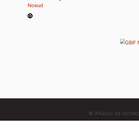
Noeud
© Alliance de reche