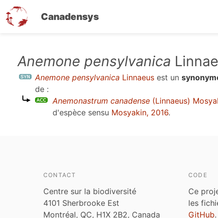
Canadensys
Aller
Anemone pensylvanica
Linna
au
Anemone pensylvanica
Linnaeus
est un
synonym
contenu
de :
principal
Anemonastrum canadense
(Linnaeus) Mosya
d'espèce sensu
Mosyakin, 2016
.
CONTACT
CODE
Centre sur la biodiversité
Ce proj
4101 Sherbrooke Est
les fich
Montréal, QC, H1X 2B2, Canada
GitHub
.