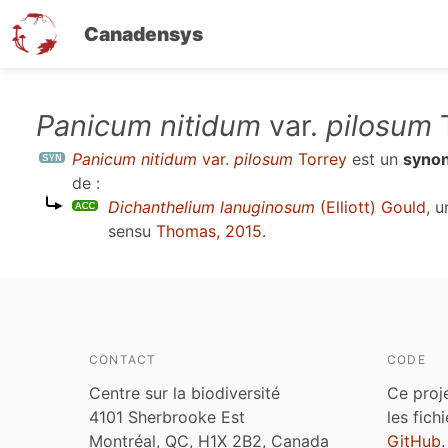
Canadensys
Aller
Panicum nitidum
var.
pilosum
T
au
Panicum nitidum
var.
pilosum
Torrey
est un
syno
contenu
de :
principal
Dichanthelium lanuginosum
(Elliott) Gould
, 
sensu
Thomas, 2015
.
CONTACT
CODE
Centre sur la biodiversité
Ce proj
4101 Sherbrooke Est
les fich
Montréal, QC, H1X 2B2, Canada
GitHub
.