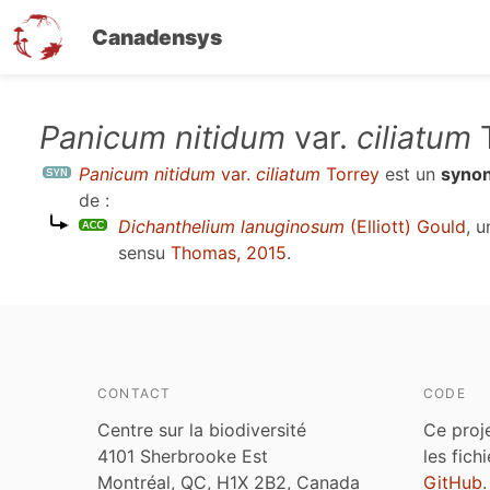
Canadensys
Aller
Panicum nitidum
var.
ciliatum
T
au
Panicum nitidum
var.
ciliatum
Torrey
est un
syno
contenu
de :
principal
Dichanthelium lanuginosum
(Elliott) Gould
, 
sensu
Thomas, 2015
.
CONTACT
CODE
Centre sur la biodiversité
Ce proj
4101 Sherbrooke Est
les fich
Montréal, QC, H1X 2B2, Canada
GitHub
.