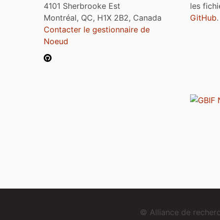
4101 Sherbrooke Est
les fich
Montréal, QC, H1X 2B2, Canada
GitHub
.
Contacter le gestionnaire de
Noeud
© Alliance de reche