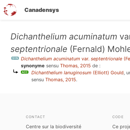
Canadensys
Aller
Dichanthelium acuminatum
var
au
septentrionale
(Fernald) Mohl
contenu
principal
Dichanthelium acuminatum
var.
septentrionale
(Fe
synonyme
sensu
Thomas, 2015
de :
Dichanthelium lanuginosum
(Elliott) Gould
, 
sensu
Thomas, 2015
.
CONTACT
CODE
Centre sur la biodiversité
Ce proj