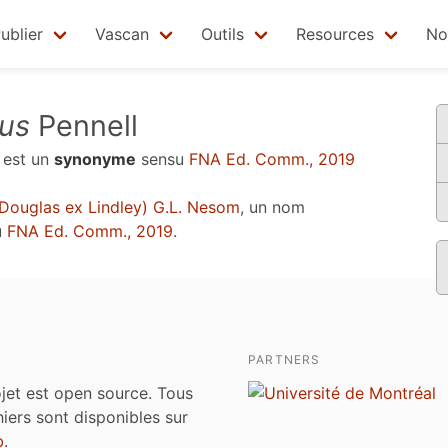
ublier
Vascan
Outils
Resources
No
us
Pennell
est un
synonyme
sensu
FNA Ed. Comm., 2019
Douglas ex Lindley) G.L. Nesom
, un nom
u
FNA Ed. Comm., 2019
.
PARTNERS
jet est open source. Tous
chiers sont disponibles sur
b
.