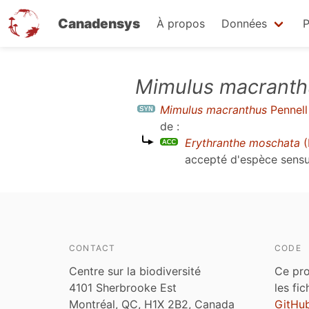
Canadensys
À propos
Données
P
Aller
Mimulus macranth
au
Mimulus macranthus
Pennell
contenu
de :
principal
Erythranthe moschata
(
accepté d'espèce sens
CONTACT
CODE
Centre sur la biodiversité
Ce pro
4101 Sherbrooke Est
les fi
Montréal, QC, H1X 2B2, Canada
GitHu