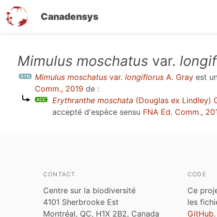
Canadensys
Aller
Mimulus moschatus
var.
longi
au
Mimulus moschatus
var.
longiflorus
A. Gray
est u
contenu
Comm., 2019
de :
principal
Erythranthe moschata
(Douglas ex Lindley) 
accepté d'espèce sensu
FNA Ed. Comm., 20
CONTACT
CODE
Centre sur la biodiversité
Ce proj
4101 Sherbrooke Est
les fich
Montréal, QC, H1X 2B2, Canada
GitHub
.