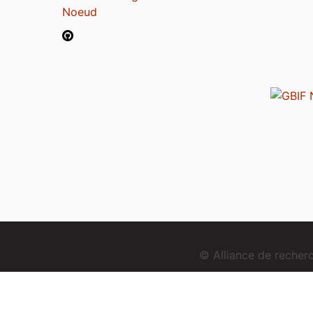
Noeud
© Alliance de reche