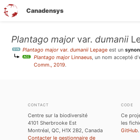
Canadensys
Aller
Plantago major
var.
dumanii
Le
au
Plantago major
var.
dumanii
Lepage
est un
syno
contenu
Plantago major
Linnaeus
, un nom accepté d
principal
Comm., 2019
.
CONTACT
CODE
Centre sur la biodiversité
Ce proj
4101 Sherbrooke Est
les fich
Montréal, QC, H1X 2B2, Canada
GitHub
.
Contacter le gestionnaire de