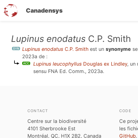
Canadensys
Aller
Lupinus enodatus
C.P. Smith
au
Lupinus enodatus
C.P. Smith
est un
synonyme
se
contenu
2023a
de :
principal
Lupinus leucophyllus
Douglas ex Lindley
, un
sensu
FNA Ed. Comm., 2023a
.
CONTACT
CODE
Centre sur la biodiversité
Ce proj
4101 Sherbrooke Est
les fich
Montréal, QC, H1X 2B2, Canada
GitHub
.