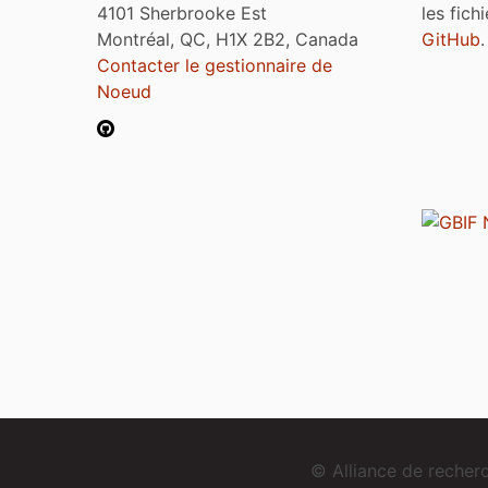
4101 Sherbrooke Est
les fich
Montréal, QC, H1X 2B2, Canada
GitHub
.
Contacter le gestionnaire de
Noeud
© Alliance de reche