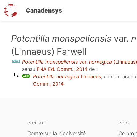
Canadensys
Aller
Potentilla monspeliensis
var.
n
au
(Linnaeus) Farwell
contenu
principal
Potentilla monspeliensis
var.
norvegica
(Linnaeus)
sensu
FNA Ed. Comm., 2014
de :
Potentilla norvegica
Linnaeus
, un nom accep
Comm., 2014
.
CONTACT
CODE
Centre sur la biodiversité
Ce proj