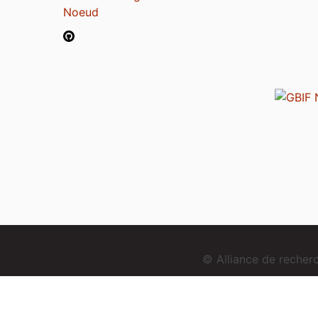
Noeud
© Alliance de reche