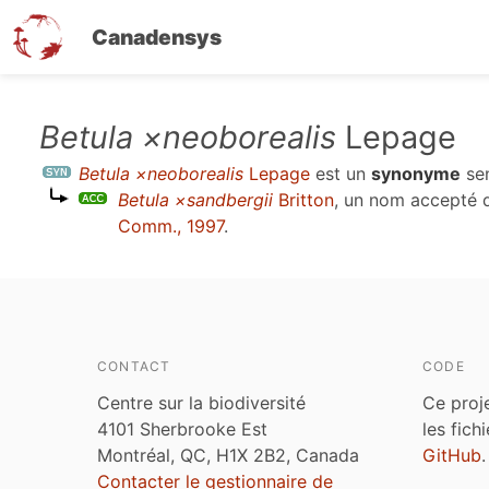
Canadensys
Aller
Betula ×neoborealis
Lepage
au
Betula ×neoborealis
Lepage
est un
synonyme
se
contenu
Betula ×sandbergii
Britton
, un nom accepté 
principal
Comm., 1997
.
CONTACT
CODE
Centre sur la biodiversité
Ce proj
4101 Sherbrooke Est
les fich
Montréal, QC, H1X 2B2, Canada
GitHub
.
Contacter le gestionnaire de