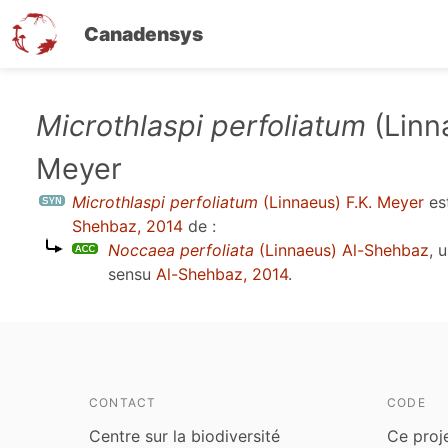
Canadensys
Aller
Microthlaspi perfoliatum
(Linn
au
Meyer
contenu
principal
Microthlaspi perfoliatum
(Linnaeus) F.K. Meyer
es
Shehbaz, 2014
de :
Noccaea perfoliata
(Linnaeus) Al-Shehbaz
, 
sensu
Al-Shehbaz, 2014
.
CONTACT
CODE
Centre sur la biodiversité
Ce proj