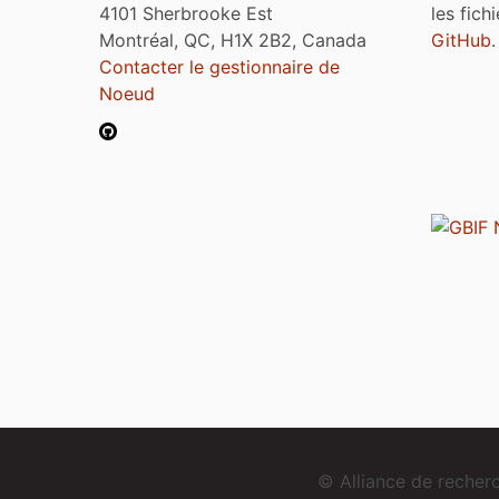
4101 Sherbrooke Est
les fich
Montréal, QC, H1X 2B2, Canada
GitHub
.
Contacter le gestionnaire de
Noeud
© Alliance de reche